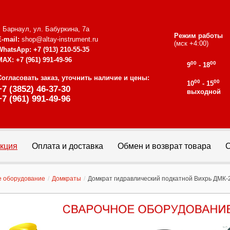
г. Барнаул, ул. Бабуркина, 7а
Режим работы
E-mail:
shop@altay-instrument.ru
(мск +4:00)
WhatsApp:
+7 (913) 210-55-35
MAX:
+7 (961) 991-49-96
00
00
9
- 18
Согласовать заказ, уточнить наличие и цены:
00
00
10
- 15
+7 (3852) 46-37-30
выходной
+7 (961) 991-49-96
кция
Оплата и доставка
Обмен и возврат товара
С
е оборудование
/
Домкраты
/
Домкрат гидравлический подкатной Вихрь ДМК-2 