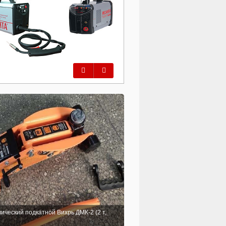
Предыдущий
Следующий
ический подкатной Вихрь ДМК-2 (2 т,