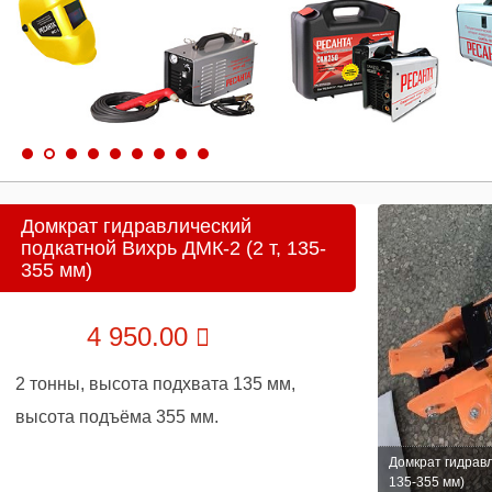
Домкрат гидравлический
подкатной Вихрь ДМК-2 (2 т, 135-
355 мм)
4 950.00
2 тонны, высота подхвата 135 мм,
высота подъёма 355 мм.
Домкрат гидравл
135-355 мм)