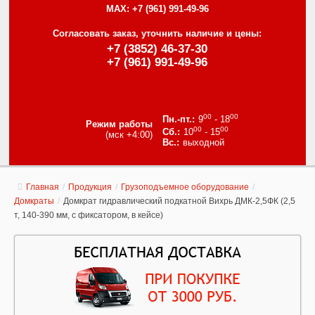
MAX:
+7 (961) 991-49-96
Согласовать заказ, уточнить наличие и цены:
+7 (3852) 46-37-30
+7 (961) 991-49-96
00
00
9
- 18
Режим работы
00
00
10
- 15
(мск +4:00)
выходной
Главная
/
Продукция
/
Грузоподъемное оборудование
/
Домкраты
/
Домкрат гидравлический подкатной Вихрь ДМК-2,5ФК (2,5
т, 140-390 мм, с фиксатором, в кейсе)