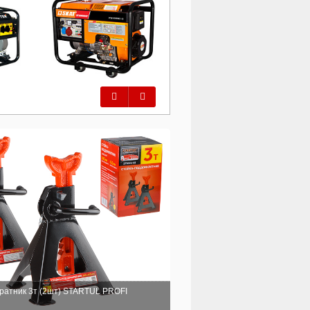
Предыдущий
Следующий
ратник 3т (2шт) STARTUL PROFI