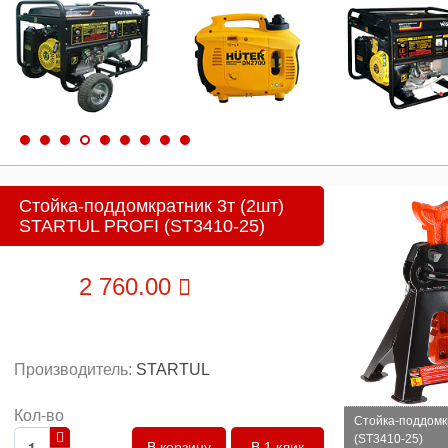
Стойка-поддомкратник 3т (2шт)
STARTUL PROFI (ST3410-25)
2 760.00
Производитель:
STARTUL
Кол-во
Стойка-поддомк
(ST3410-25)
В 1 клик