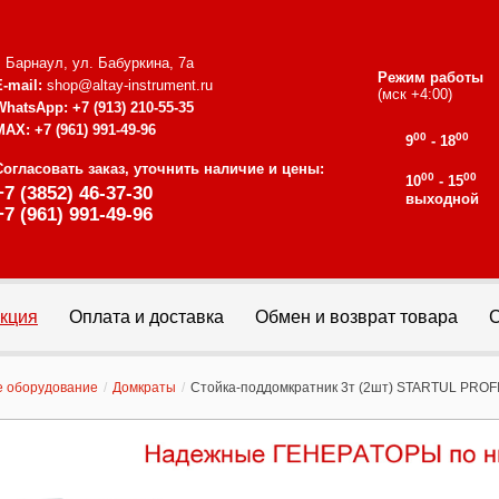
г. Барнаул, ул. Бабуркина, 7а
Режим работы
E-mail:
shop@altay-instrument.ru
(мск +4:00)
WhatsApp:
+7 (913) 210-55-35
MAX:
+7 (961) 991-49-96
00
00
9
- 18
Согласовать заказ, уточнить наличие и цены:
00
00
10
- 15
+7 (3852) 46-37-30
выходной
+7 (961) 991-49-96
кция
Оплата и доставка
Обмен и возврат товара
С
е оборудование
/
Домкраты
/
Стойка-поддомкратник 3т (2шт) STARTUL PROFI