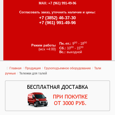
MAX:
+7 (961) 991-49-96
Согласовать заказ, уточнить наличие и цены:
+7 (3852) 46-37-30
+7 (961) 991-49-96
00
00
9
- 18
Режим работы
00
00
10
- 15
(мск +4:00)
выходной
Главная
/
Продукция
/
Грузоподъемное оборудование
/
Тали
ручные
/
Тележки для талей