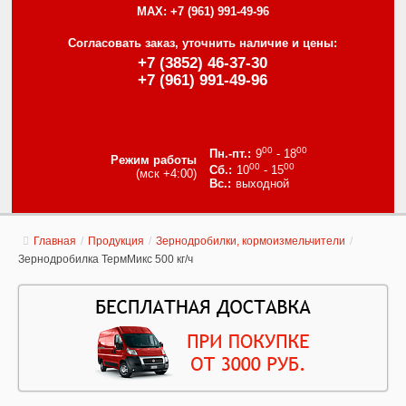
MAX:
+7 (961) 991-49-96
Согласовать заказ, уточнить наличие и цены:
+7 (3852) 46-37-30
+7 (961) 991-49-96
00
00
9
- 18
Режим работы
00
00
10
- 15
(мск +4:00)
выходной
Главная
/
Продукция
/
Зернодробилки, кормоизмельчители
/
Зернодробилка ТермМикс 500 кг/ч