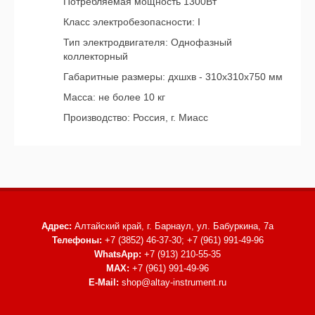
Потребляемая мощность 1300Вт
Класс электробезопасности: I
Тип электродвигателя: Однофазный
коллекторный
Габаритные размеры: дхшхв - 310х310х750 мм
Масса: не более 10 кг
Производство: Россия, г. Миасс
Адрес:
Алтайский край, г. Барнаул,
ул. Бабуркина, 7а
Телефоны:
+7 (3852) 46-37-30; +7 (961) 991-49-96
WhatsApp:
+7 (913) 210-55-35
MAX:
+7 (961) 991-49-96
E-Mail:
shop@altay-instrument.ru