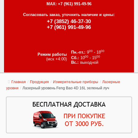
MAX:
+7 (961) 991-49-96
Согласовать заказ, уточнить наличие и цены:
+7 (3852) 46-37-30
+7 (961) 991-49-96
00
00
9
- 18
Режим работы
00
00
10
- 15
(мск +4:00)
выходной
Главная
/
Продукция
/
Измерительные приборы
/
Лазерные
уровни
/
Лазерный уровень Feng Bao 4D 16L зеленый луч