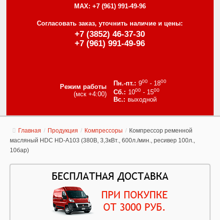
MAX:
+7 (961) 991-49-96
Согласовать заказ, уточнить наличие и цены:
+7 (3852) 46-37-30
+7 (961) 991-49-96
00
00
9
- 18
Режим работы
00
00
10
- 15
(мск +4:00)
выходной
Главная
/
Продукция
/
Компрессоры
/
Компрессор ременной
масляный HDC HD-A103 (380В, 3,3кВт., 600л./мин., ресивер 100л.,
10бар)