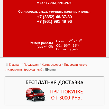
MAX:
+7 (961) 991-49-96
Согласовать заказ, уточнить наличие и цены:
+7 (3852) 46-37-30
+7 (961) 991-49-96
00
00
9
- 18
Режим работы
00
00
10
- 15
(мск +4:00)
выходной
Главная
/
Продукция
/
Компрессоры
/
Пневматические
инструменты (расходники)
/
Шланги