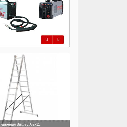
Предыдущий
Следующий
екционная Вихрь ЛА 2х11