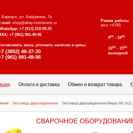
г. Барнаул, ул. Бабуркина, 7а
Режим работы
E-mail:
shop@altay-instrument.ru
(мск +4:00)
WhatsApp:
+7 (913) 210-55-35
MAX:
+7 (961) 991-49-96
00
00
9
- 18
Согласовать заказ, уточнить наличие и цены:
00
00
10
- 15
+7 (3852) 46-37-30
выходной
+7 (961) 991-49-96
кция
Оплата и доставка
Обмен и возврат товара
С
мянки
/
Лестницы двухсекционные
/
Лестница двухсекционная Вихрь ЛА 2х11