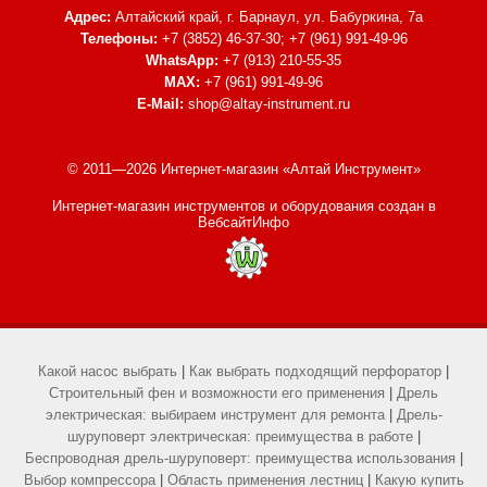
Адрес:
Алтайский край, г. Барнаул,
ул. Бабуркина, 7а
Телефоны:
+7 (3852) 46-37-30; +7 (961) 991-49-96
WhatsApp:
+7 (913) 210-55-35
MAX:
+7 (961) 991-49-96
E-Mail:
shop@altay-instrument.ru
© 2011—2026 Интернет-магазин «Алтай Инструмент»
Интернет-магазин инструментов и оборудования
создан в
ВебсайтИнфо
Какой насос выбрать
|
Как выбрать подходящий перфоратор
|
Строительный фен и возможности его применения
|
Дрель
электрическая: выбираем инструмент для ремонта
|
Дрель-
шуруповерт электрическая: преимущества в работе
|
Беспроводная дрель-шуруповерт: преимущества использования
|
Выбор компрессора
|
Область применения лестниц
|
Какую купить