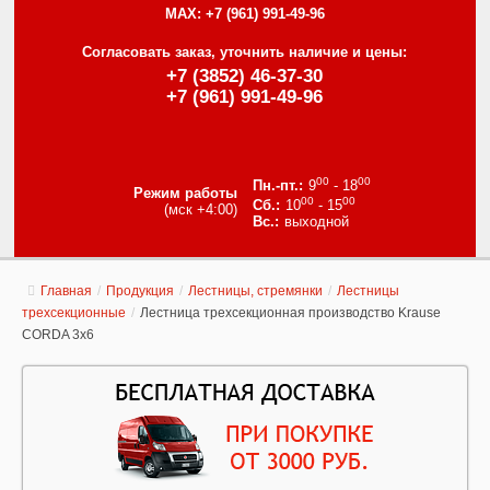
MAX:
+7 (961) 991-49-96
Согласовать заказ, уточнить наличие и цены:
+7 (3852) 46-37-30
+7 (961) 991-49-96
00
00
9
- 18
Режим работы
00
00
10
- 15
(мск +4:00)
выходной
Главная
/
Продукция
/
Лестницы, стремянки
/
Лестницы
трехсекционные
/
Лестница трехсекционная производство Krause
CORDA 3х6