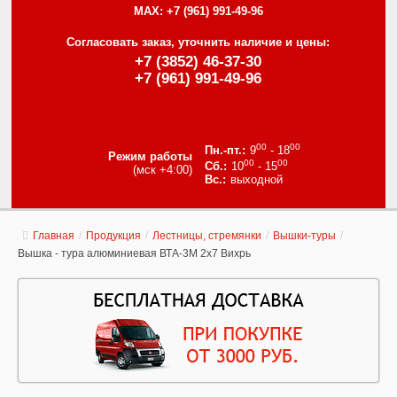
MAX:
+7 (961) 991-49-96
Согласовать заказ, уточнить наличие и цены:
+7 (3852) 46-37-30
+7 (961) 991-49-96
00
00
9
- 18
Режим работы
00
00
10
- 15
(мск +4:00)
выходной
Главная
/
Продукция
/
Лестницы, стремянки
/
Вышки-туры
/
Вышка - тура алюминиевая ВТА-3М 2х7 Вихрь