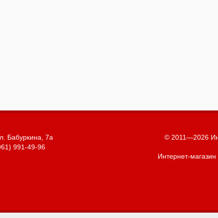
л. Бабуркина, 7а
© 2011—2026 Ин
961) 991-49-96
Интернет-магазин