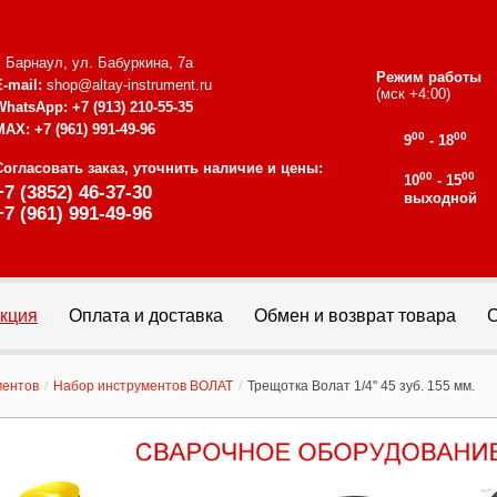
г. Барнаул, ул. Бабуркина, 7а
Режим работы
E-mail:
shop@altay-instrument.ru
(мск +4:00)
WhatsApp:
+7 (913) 210-55-35
MAX:
+7 (961) 991-49-96
00
00
9
- 18
Согласовать заказ, уточнить наличие и цены:
00
00
10
- 15
+7 (3852) 46-37-30
выходной
+7 (961) 991-49-96
кция
Оплата и доставка
Обмен и возврат товара
С
ментов
/
Набор инструментов ВОЛАТ
/
Трещотка Волат 1/4" 45 зуб. 155 мм.