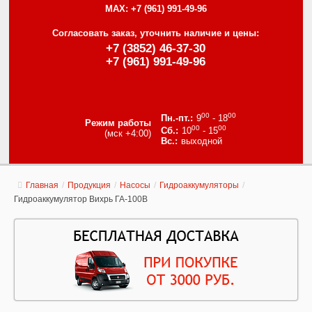
MAX:
+7 (961) 991-49-96
Согласовать заказ, уточнить наличие и цены:
+7 (3852) 46-37-30
+7 (961) 991-49-96
00
00
9
- 18
Режим работы
00
00
10
- 15
(мск +4:00)
выходной
Главная
/
Продукция
/
Насосы
/
Гидроаккумуляторы
/
Гидроаккумулятор Вихрь ГА-100В