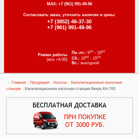
MAX:
+7 (961) 991-49-96
Согласовать заказ, уточнить наличие и цены:
+7 (3852) 46-37-30
+7 (961) 991-49-96
00
00
9
- 18
Режим работы
00
00
10
- 15
(мск +4:00)
выходной
Главная
/
Продукция
/
Насосы
/
Канализационные насосные
станции
/
Канализационная насосная станция Вихрь КН-700