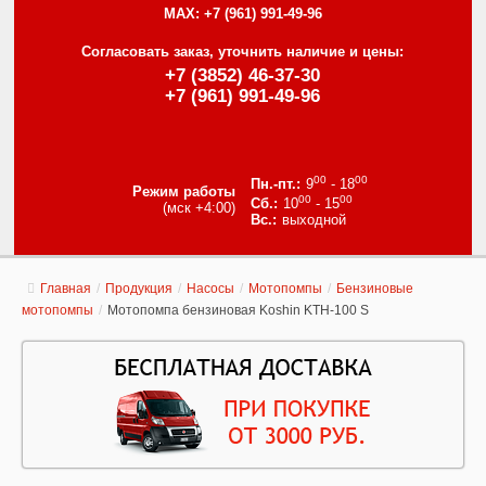
MAX:
+7 (961) 991-49-96
Согласовать заказ, уточнить наличие и цены:
+7 (3852) 46-37-30
+7 (961) 991-49-96
00
00
9
- 18
Режим работы
00
00
10
- 15
(мск +4:00)
выходной
Главная
/
Продукция
/
Насосы
/
Мотопомпы
/
Бензиновые
мотопомпы
/
Мотопомпа бензиновая Koshin KTH-100 S