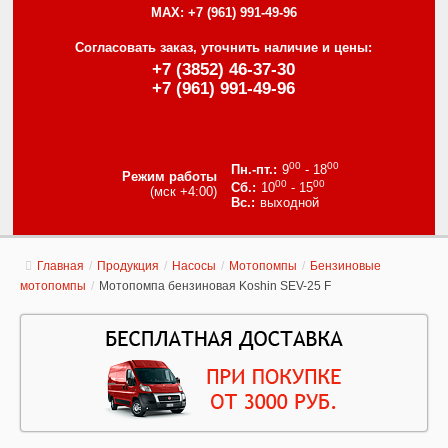
MAX:
+7 (961) 991-49-96
Согласовать заказ, уточнить наличие и цены:
+7 (3852) 46-37-30
+7 (961) 991-49-96
00
00
9
- 18
Режим работы
00
00
10
- 15
(мск +4:00)
выходной
Главная
/
Продукция
/
Насосы
/
Мотопомпы
/
Бензиновые
мотопомпы
/
Мотопомпа бензиновая Koshin SEV-25 F