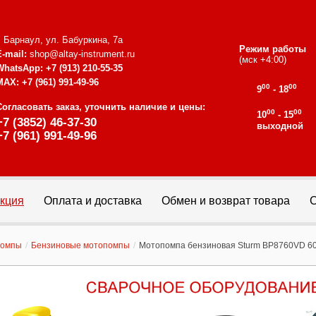
г. Барнаул, ул. Бабуркина, 7а
Режим работы
E-mail:
shop@altay-instrument.ru
(мск +4:00)
WhatsApp:
+7 (913) 210-55-35
MAX:
+7 (961) 991-49-96
00
00
9
- 18
Согласовать заказ, уточнить наличие и цены:
00
00
10
- 15
+7 (3852) 46-37-30
выходной
+7 (961) 991-49-96
кция
Оплата и доставка
Обмен и возврат товара
С
помпы
/
Бензиновые мотопомпы
/
Мотопомпа бензиновая Sturm BP8760VD 6