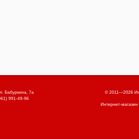
л. Бабуркина, 7а
© 2011—2026 Ин
961) 991-49-96
Интернет-магазин