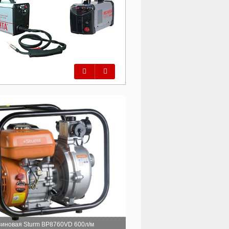
Предыдущий
Следующий
иновая Sturm BP8760VD 600л/м