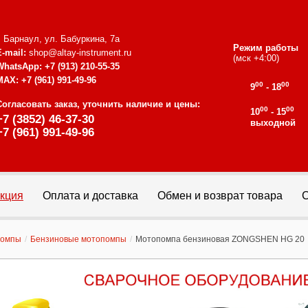
г. Барнаул, ул. Бабуркина, 7а
Режим работы
E-mail:
shop@altay-instrument.ru
(мск +4:00)
WhatsApp:
+7 (913) 210-55-35
MAX:
+7 (961) 991-49-96
00
00
9
- 18
Согласовать заказ, уточнить наличие и цены:
00
00
10
- 15
+7 (3852) 46-37-30
выходной
+7 (961) 991-49-96
кция
Оплата и доставка
Обмен и возврат товара
С
помпы
/
Бензиновые мотопомпы
/
Мотопомпа бензиновая ZONGSHEN HG 20