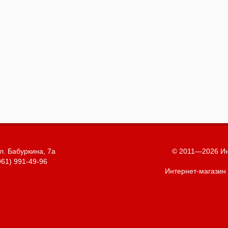
л. Бабуркина, 7а
© 2011—2026 Ин
961) 991-49-96
Интернет-магазин