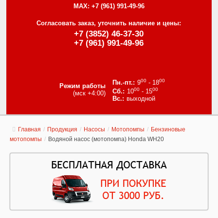
MAX:
+7 (961) 991-49-96
Согласовать заказ, уточнить наличие и цены:
+7 (3852) 46-37-30
+7 (961) 991-49-96
00
00
9
- 18
Режим работы
00
00
10
- 15
(мск +4:00)
выходной
Главная
/
Продукция
/
Насосы
/
Мотопомпы
/
Бензиновые
мотопомпы
/
Водяной насос (мотопомпа) Honda WH20