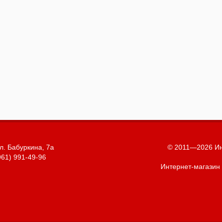
л. Бабуркина, 7а
© 2011—2026 Ин
961) 991-49-96
Интернет-магазин