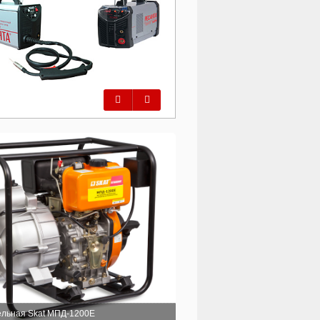
Предыдущий
Следующий
льная Skat МПД-1200Е