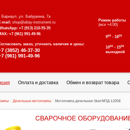
г. Барнаул, ул. Бабуркина, 7а
Режим работы
E-mail:
shop@altay-instrument.ru
(мск +4:00)
WhatsApp:
+7 (913) 210-55-35
MAX:
+7 (961) 991-49-96
00
00
9
- 18
Согласовать заказ, уточнить наличие и цены:
00
00
10
- 15
+7 (3852) 46-37-30
выходной
+7 (961) 991-49-96
кция
Оплата и доставка
Обмен и возврат товара
С
помпы
/
Дизельные мотопомпы
/
Мотопомпа дизельная Skat МПД-1200Е