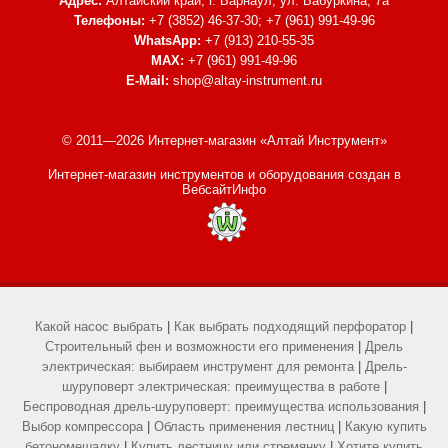
Адрес:
Алтайский край, г. Барнаул,
ул. Бабуркина, 7а
Телефоны:
+7 (3852) 46-37-30; +7 (961) 991-49-96
WhatsApp:
+7 (913) 210-55-35
MAX:
+7 (961) 991-49-96
E-Mail:
shop@altay-instrument.ru
© 2011—2026 Интернет-магазин «Алтай Инструмент»
Интернет-магазин инструментов и оборудования
создан в
ВебсайтИнфо
Какой насос выбрать
|
Как выбрать подходящий перфоратор
|
Строительный фен и возможности его применения
|
Дрель
электрическая: выбираем инструмент для ремонта
|
Дрель-
шуруповерт электрическая: преимущества в работе
|
Беспроводная дрель-шуруповерт: преимущества использования
|
Выбор компрессора
|
Область применения лестниц
|
Какую купить
бетономешалку
|
Купить лестницу или стремянку
|
Хотите купить