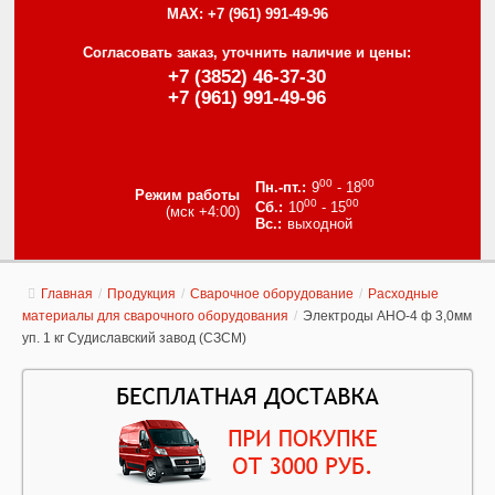
MAX:
+7 (961) 991-49-96
Согласовать заказ, уточнить наличие и цены:
+7 (3852) 46-37-30
+7 (961) 991-49-96
00
00
9
- 18
Режим работы
00
00
10
- 15
(мск +4:00)
выходной
Главная
/
Продукция
/
Сварочное оборудование
/
Расходные
материалы для сварочного оборудования
/
Электроды АНО-4 ф 3,0мм
уп. 1 кг Судиславский завод (СЗСМ)