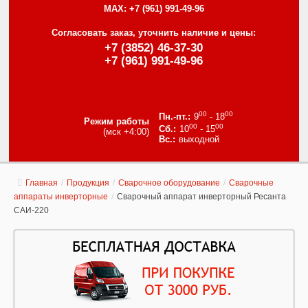
MAX:
+7 (961) 991-49-96
Согласовать заказ, уточнить наличие и цены:
+7 (3852) 46-37-30
+7 (961) 991-49-96
00
00
9
- 18
Режим работы
00
00
10
- 15
(мск +4:00)
выходной
Главная
/
Продукция
/
Сварочное оборудование
/
Сварочные
аппараты инверторные
/
Сварочный аппарат инверторный Ресанта
САИ-220