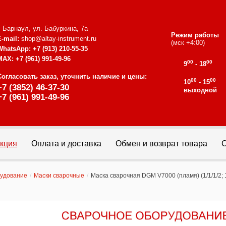
г. Барнаул, ул. Бабуркина, 7а
Режим работы
E-mail:
shop@altay-instrument.ru
(мск +4:00)
WhatsApp:
+7 (913) 210-55-35
MAX:
+7 (961) 991-49-96
00
00
9
- 18
Согласовать заказ, уточнить наличие и цены:
00
00
10
- 15
+7 (3852) 46-37-30
выходной
+7 (961) 991-49-96
кция
Оплата и доставка
Обмен и возврат товара
С
рудование
/
Маски сварочные
/
Маска сварочная DGM V7000 (пламя) (1/1/1/2; 1