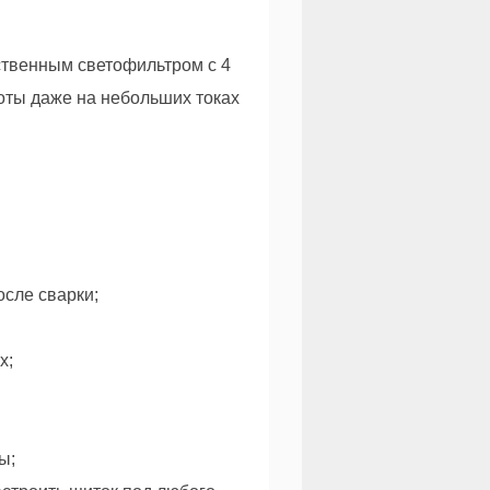
твенным светофильтром с 4
оты даже на небольших токах
сле сварки;
х;
ы;