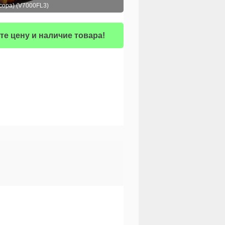
нсора) (V7000FL3)
те цену и наличие товара!