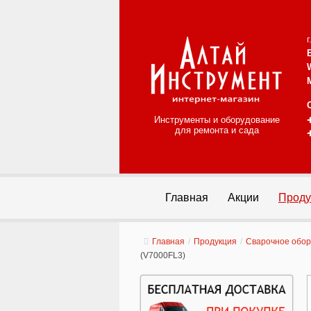
Инструменты и оборудование
для ремонта и сада
Главная
Акции
Проду
Главная
/
Продукция
/
Сварочное обо
(V7000FL3)