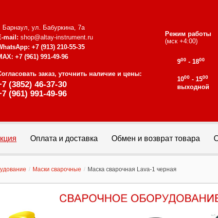
г. Барнаул, ул. Бабуркина, 7а
Режим работы
E-mail:
shop@altay-instrument.ru
(мск +4:00)
WhatsApp:
+7 (913) 210-55-35
MAX:
+7 (961) 991-49-96
00
00
9
- 18
Согласовать заказ, уточнить наличие и цены:
00
00
10
- 15
+7 (3852) 46-37-30
выходной
+7 (961) 991-49-96
кция
Оплата и доставка
Обмен и возврат товара
С
рудование
/
Маски сварочные
/
Маска сварочная Lava-1 черная