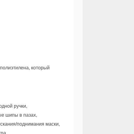
 полиэтилена, который
одной ручки,
ые шипы в пазах,
ускания/поднимания маски,
ра.