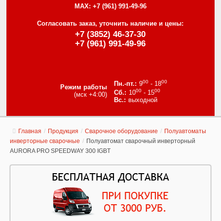
MAX:
+7 (961) 991-49-96
Согласовать заказ, уточнить наличие и цены:
+7 (3852) 46-37-30
+7 (961) 991-49-96
00
00
9
- 18
Режим работы
00
00
10
- 15
(мск +4:00)
выходной
Главная
/
Продукция
/
Сварочное оборудование
/
Полуавтоматы
инверторные сварочные
/
Полуавтомат сварочный инверторный
AURORA PRO SPEEDWAY 300 IGBT