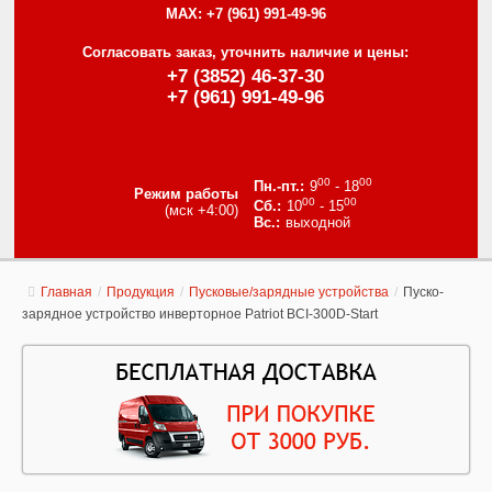
MAX:
+7 (961) 991-49-96
Согласовать заказ, уточнить наличие и цены:
+7 (3852) 46-37-30
+7 (961) 991-49-96
00
00
9
- 18
Режим работы
00
00
10
- 15
(мск +4:00)
выходной
Главная
/
Продукция
/
Пусковые/зарядные устройства
/
Пуско-
зарядное устройство инверторное Patriot BCI-300D-Start