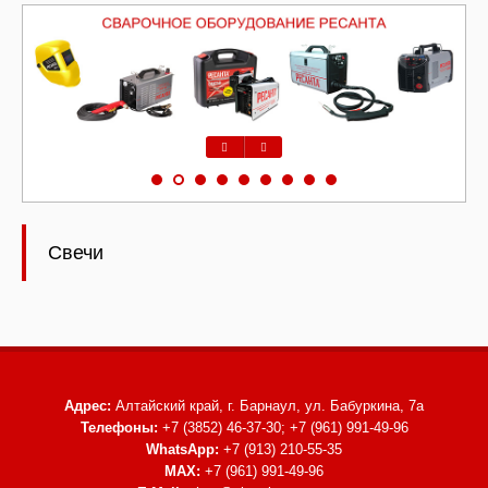
Предыдущий
Следующий
Свечи
Адрес:
Алтайский край, г. Барнаул,
ул. Бабуркина, 7а
Телефоны:
+7 (3852) 46-37-30; +7 (961) 991-49-96
WhatsApp:
+7 (913) 210-55-35
MAX:
+7 (961) 991-49-96