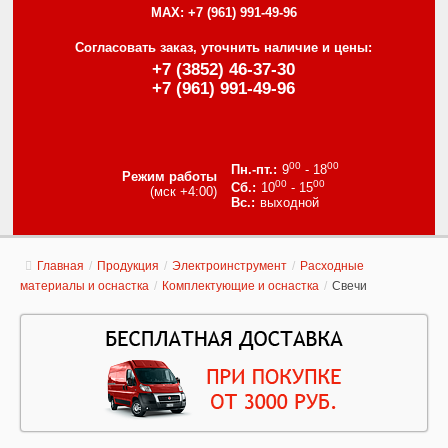
MAX:
+7 (961) 991-49-96
Согласовать заказ, уточнить наличие и цены:
+7 (3852) 46-37-30
+7 (961) 991-49-96
00
00
9
- 18
Режим работы
00
00
10
- 15
(мск +4:00)
выходной
Главная
/
Продукция
/
Электроинструмент
/
Расходные
материалы и оснастка
/
Комплектующие и оснастка
/
Свечи