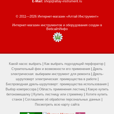
E-Mail:
shop@altay-instrument.ru
© 2011—2026 Интернет-магазин «Алтай Инструмент»
Интернет-магазин инструментов и оборудования
создан в
ВебсайтИнфо
Какой насос выбрать
|
Как выбрать подходящий перфоратор
|
Строительный фен и возможности его применения
|
Дрель
электрическая: выбираем инструмент для ремонта
|
Дрель-
шуруповерт электрическая: преимущества в работе
|
Беспроводная дрель-шуруповерт: преимущества использования
|
Выбор компрессора
|
Область применения лестниц
|
Какую купить
бетономешалку
|
Купить лестницу или стремянку
|
Хотите купить
станок
|
Соглашение об обработке персональных данных
|
Посмотреть всю карту сайта