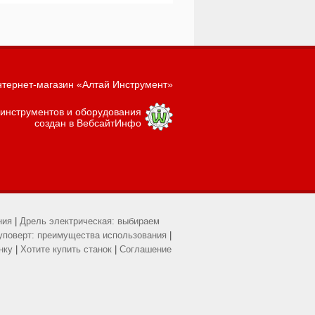
тернет-магазин «Алтай Инструмент»
 инструментов и оборудования
создан в ВебсайтИнфо
ния
|
Дрель электрическая: выбираем
уповерт: преимущества использования
|
нку
|
Хотите купить станок
|
Соглашение