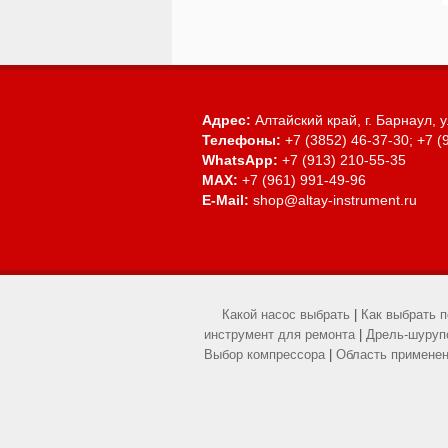
Адрес:
Алтайский край, г. Барнаул,
у
Телефоны:
+7 (3852) 46-37-30; +7 (
WhatsApp:
+7 (913) 210-55-35
MAX:
+7 (961) 991-49-96
E-Mail:
shop@altay-instrument.ru
Какой насос выбрать
|
Как выбрать 
инструмент для ремонта
|
Дрель-шурупо
Выбор компрессора
|
Область применен