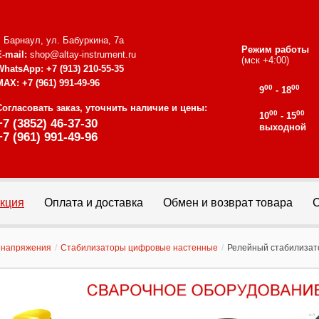
г. Барнаул, ул. Бабуркина, 7а
Режим работы
E-mail:
shop@altay-instrument.ru
(мск +4:00)
WhatsApp:
+7 (913) 210-55-35
MAX:
+7 (961) 991-49-96
00
00
9
- 18
Согласовать заказ, уточнить наличие и цены:
00
00
10
- 15
+7 (3852) 46-37-30
выходной
+7 (961) 991-49-96
кция
Оплата и доставка
Обмен и возврат товара
С
 напряжения
/
Стабилизаторы цифровые настенные
/
Релейный стабилизат