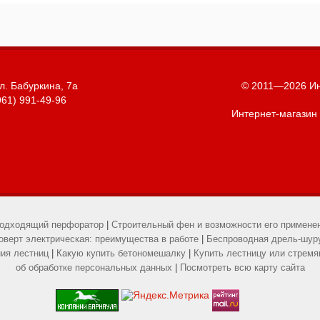
л. Бабуркина, 7а
© 2011—2026 Ин
961) 991-49-96
Интернет-магазин
подходящий перфоратор
|
Строительный фен и возможности его примене
верт электрическая: преимущества в работе
|
Беспроводная дрель-шур
ия лестниц
|
Какую купить бетономешалку
|
Купить лестницу или стремя
об обработке персональных данных
|
Посмотреть всю карту сайта