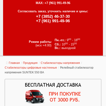
MAX:
+7 (961) 991-49-96
Согласовать заказ, уточнить наличие и цены:
+7 (3852) 46-37-30
+7 (961) 991-49-96
00
00
9
- 18
Режим работы
00
00
10
- 15
(мск +4:00)
выходной
Главная
/
Продукция
/
Стабилизаторы напряжения
/
Стабилизаторы цифровые настенные
/
Релейный стабилизатор
напряжения SUNTEK 550 ВА