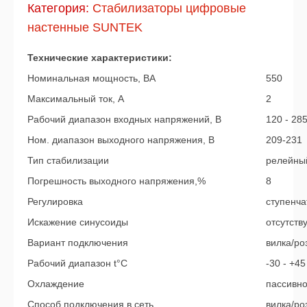
Категория:
Стабилизаторы цифровые
настенные SUNTEK
Технические характеристики:
Номинальная мощность, ВА
550
Максимальный ток, А
2
Рабочий диапазон входных напряжений, В
120 - 28
Ном. диапазон выходного напряжения, В
209-231
Тип стабилизации
релейны
Погрешность выходного напряжения,%
8
Регулировка
ступенча
Искажение синусоиды
отсутств
Вариант подключения
вилка/ро
Рабочий диапазон t°С
-30 - +45
Охлаждение
пассивн
Способ подключения в сеть
вилка/ро