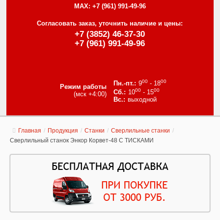
MAX:
+7 (961) 991-49-96
Согласовать заказ, уточнить наличие и цены:
+7 (3852) 46-37-30
+7 (961) 991-49-96
00
00
9
- 18
Режим работы
00
00
10
- 15
(мск +4:00)
выходной
Главная
/
Продукция
/
Станки
/
Сверлильные станки
/
Сверлильный станок Энкор Корвет-48 С ТИСКАМИ