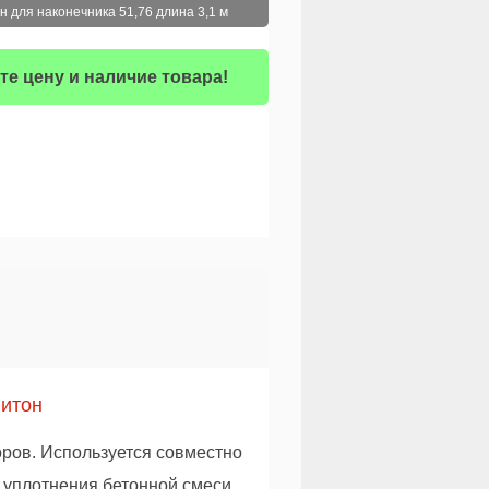
н для наконечника 51,76 длина 3,1 м
те цену и наличие товара!
Питон
оров. Используется совместно
 уплотнения бетонной смеси.