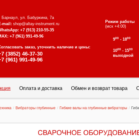
г. Барнаул, ул. Бабуркина, 7а
Режим работы
E-mail:
shop@altay-instrument.ru
(мск +4:00)
WhatsApp:
+7 (913) 210-55-35
MAX:
+7 (961) 991-49-96
00
00
9
- 18
Согласовать заказ, уточнить наличие и цены:
00
00
10
- 15
+7 (3852) 46-37-30
выходной
+7 (961) 991-49-96
кция
Оплата и доставка
Обмен и возврат товара
С
ехника
/
Вибраторы глубинные
/
Гибкие валы на глубинные вибраторы
/
Гибк