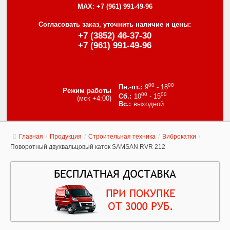
MAX:
+7 (961) 991-49-96
Согласовать заказ, уточнить наличие и цены:
+7 (3852) 46-37-30
+7 (961) 991-49-96
00
00
9
- 18
Режим работы
00
00
10
- 15
(мск +4:00)
выходной
Главная
/
Продукция
/
Строительная техника
/
Виброкатки
/
Поворотный двухвальцовый каток SAMSAN RVR 212