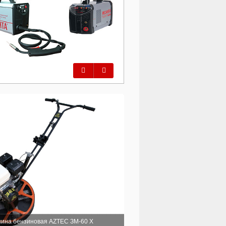
Предыдущий
Следующий
ина бензиновая AZTEC ЗМ-60 X