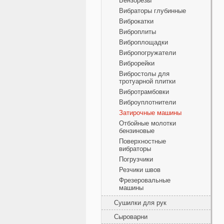
Бензорезы
Вибраторы глубинные
Виброкатки
Виброплиты
Виброплощадки
Вибропогружатели
Виброрейки
Вибростолы для
тротуарной плитки
Вибротрамбовки
Виброуплотнители
Затирочные машины
Отбойные молотки
бензиновые
Поверхностные
вибраторы
Погрузчики
Резчики швов
Фрезеровальные
машины
Сушилки для рук
Сыроварни