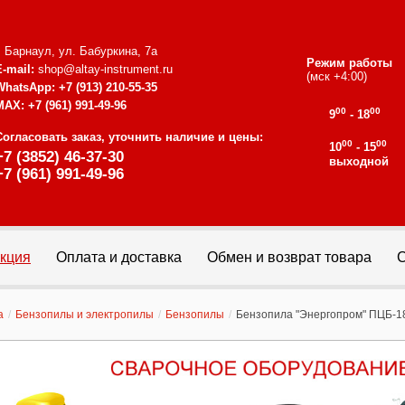
г. Барнаул, ул. Бабуркина, 7а
Режим работы
E-mail:
shop@altay-instrument.ru
(мск +4:00)
WhatsApp:
+7 (913) 210-55-35
MAX:
+7 (961) 991-49-96
00
00
9
- 18
Согласовать заказ, уточнить наличие и цены:
00
00
10
- 15
+7 (3852) 46-37-30
выходной
+7 (961) 991-49-96
кция
Оплата и доставка
Обмен и возврат товара
С
а
/
Бензопилы и электропилы
/
Бензопилы
/
Бензопила "Энергопром" ПЦБ-1