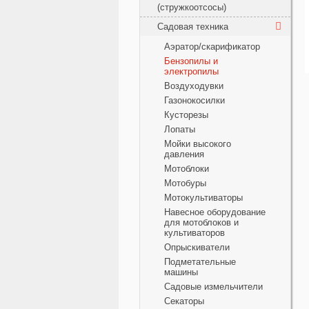
(стружкоотсосы)
Садовая техника
Аэратор/скарификатор
Бензопилы и
электропилы
Воздуходувки
Газонокосилки
Кусторезы
Лопаты
Мойки высокого
давления
Мотоблоки
Мотобуры
Мотокультиваторы
Навесное оборудование
для мотоблоков и
культиваторов
Опрыскиватели
Подметательные
машины
Садовые измельчители
Секаторы