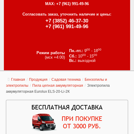
MAX:
+7 (961) 991-49-96
Согласовать заказ, уточнить наличие и цены:
+7 (3852) 46-37-30
+7 (961) 991-49-96
00
00
9
- 18
Режим работы
00
00
10
- 15
(мск +4:00)
выходной
Главная
/
Продукция
/
Садовая техника
/
Бензопилы и
электропилы
/
Пила цепная аккумуляторная
/
Электропила
аккумуляторная Eurolux ELS-20-Li-2К