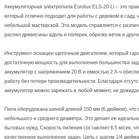
Аккумуляторная электропила Eurolux ELS-20-Li – это прак
который отлично подходит для работы с деревом в саду, 
небольшой мастерской. Эта модель справляется с разли
распил древесины вдоль и поперек, обрезку веток и друг
Инструмент оснащен щеточным двигателем, который гара
достаточную мощность для выполнения большинства зад
аккумулятор с напряжением 20 В и емкостью 2 А·ч обес
работу без потери производительности. Благодаря отсут
аккумулятор можно заряжать в любой момент, не дожидая
Пила оборудована шиной длиной 150 мм (6 дюймов), что 
небольшого и среднего диаметра. Это делает ее идеаль
бытовых нужд. Скорость пиления составляет 6,5 м/сек, ч
качественное выполнение задач. Цепь с шагом 1/4 дюйма