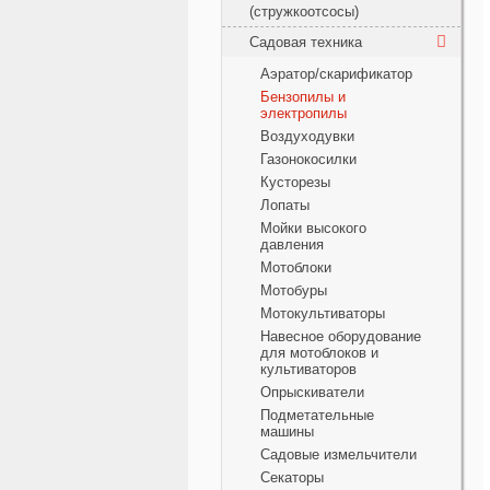
(стружкоотсосы)
Садовая техника
Аэратор/скарификатор
Бензопилы и
электропилы
Воздуходувки
Газонокосилки
Кусторезы
Лопаты
Мойки высокого
давления
Мотоблоки
Мотобуры
Мотокультиваторы
Навесное оборудование
для мотоблоков и
культиваторов
Опрыскиватели
Подметательные
машины
Садовые измельчители
Секаторы