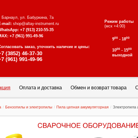
г. Барнаул, ул. Бабуркина, 7а
Режим работы
E-mail:
shop@altay-instrument.ru
(мск +4:00)
WhatsApp:
+7 (913) 210-55-35
MAX:
+7 (961) 991-49-96
00
00
9
- 18
Согласовать заказ, уточнить наличие и цены:
00
00
10
- 15
+7 (3852) 46-37-30
выходной
+7 (961) 991-49-96
кция
Оплата и доставка
Обмен и возврат товара
С
а
/
Бензопилы и электропилы
/
Пила цепная аккумуляторная
/
Электропила а