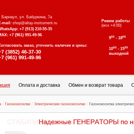
г. Барнаул, ул. Бабуркина, 7а
Режим работы
E-mail:
shop@altay-instrument.ru
(мск +4:00)
WhatsApp:
+7 (913) 210-55-35
MAX:
+7 (961) 991-49-96
00
00
9
- 18
Согласовать заказ, уточнить наличие и цены:
00
00
10
- 15
+7 (3852) 46-37-30
выходной
+7 (961) 991-49-96
кция
Оплата и доставка
Обмен и возврат товара
С
а
/
Газонокосилки
/
Электрические газонокосилки
/
Газонокосилка электриче