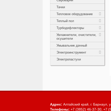
Сыроварни
Тачки
Тепловое оборудование
Теплый пол
Турбодефлекторы
Увлажнители, очистители,
осушители
Умывальник дачный
Электроинструмент
Электропастухи
Адрес:
Алтайский край, г. Барнаул,
у
Телефоны:
+7 (3852) 46-37-30; +7 (