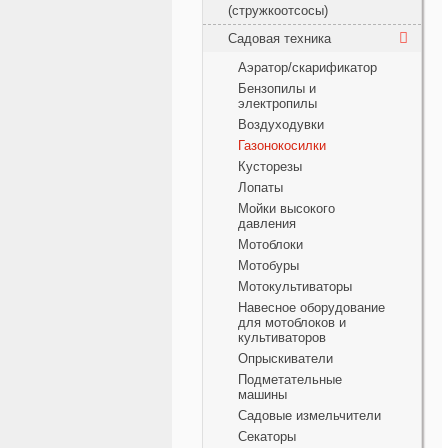
(стружкоотсосы)
Садовая техника
Аэратор/скарификатор
Бензопилы и
электропилы
Воздуходувки
Газонокосилки
Кусторезы
Лопаты
Мойки высокого
давления
Мотоблоки
Мотобуры
Мотокультиваторы
Навесное оборудование
для мотоблоков и
культиваторов
Опрыскиватели
Подметательные
машины
Садовые измельчители
Секаторы