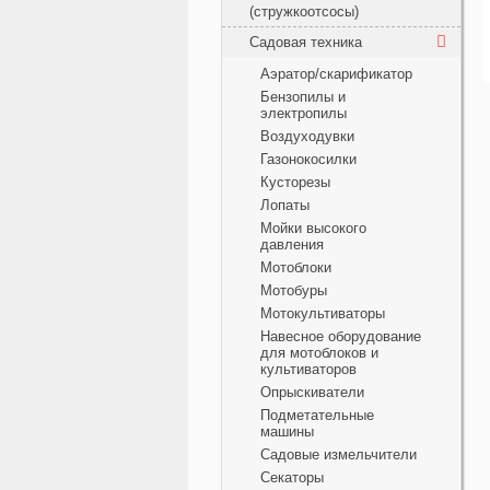
(стружкоотсосы)
Садовая техника
Аэратор/скарификатор
Бензопилы и
электропилы
Воздуходувки
Газонокосилки
Кусторезы
Лопаты
Мойки высокого
давления
Мотоблоки
Мотобуры
Мотокультиваторы
Навесное оборудование
для мотоблоков и
культиваторов
Опрыскиватели
Подметательные
машины
Садовые измельчители
Секаторы