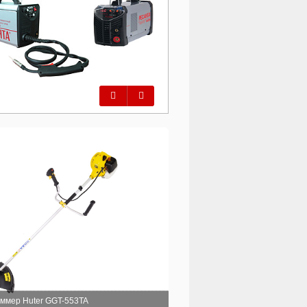
Предыдущий
Следующий
ммер Huter GGT-553TA