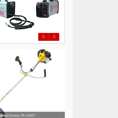
Предыдущий
Следующий
ммер Eurolux TR-1000T