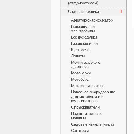
(стружкоотсосы)
Садовая техника
Аэратор/скарификатор
Бензопилы и
электропилы
Воздуходувки
Газонокосилки
Кусторезы
Лопаты
Мойки высокого
давления
Мотоблоки
Мотобуры
Мотокультиваторы
Навесное оборудование
для мотоблоков и
культиваторов
Опрыскиватели
Подметательные
машины
Садовые измельчители
Секаторы