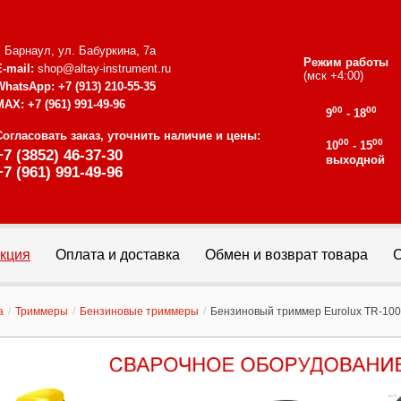
г. Барнаул, ул. Бабуркина, 7а
Режим работы
E-mail:
shop@altay-instrument.ru
(мск +4:00)
WhatsApp:
+7 (913) 210-55-35
MAX:
+7 (961) 991-49-96
00
00
9
- 18
Согласовать заказ, уточнить наличие и цены:
00
00
10
- 15
+7 (3852) 46-37-30
выходной
+7 (961) 991-49-96
кция
Оплата и доставка
Обмен и возврат товара
С
а
/
Триммеры
/
Бензиновые триммеры
/
Бензиновый триммер Eurolux TR-10