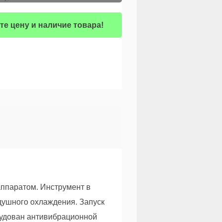
те цену и наличие товара!
аппаратом. Инструмент в
душного охлаждения. Запуск
рудован антивибрационной