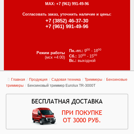
MAX:
+7 (961) 991-49-96
Согласовать заказ, уточнить наличие и цены:
+7 (3852) 46-37-30
+7 (961) 991-49-96
00
00
9
- 18
Режим работы
00
00
10
- 15
(мск +4:00)
выходной
Главная
/
Продукция
/
Садовая техника
/
Триммеры
/
Бензиновые
триммеры
/
Бензиновый триммер Eurolux TR-3000T