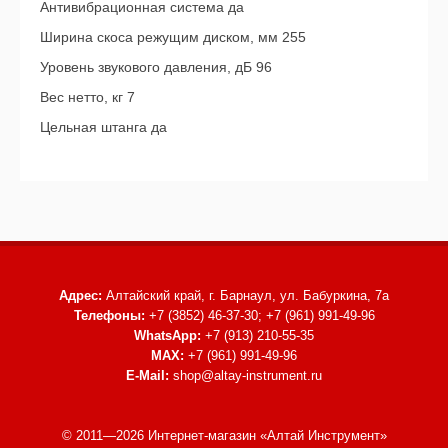
Антивибрационная система да
Ширина скоса режущим диском, мм 255
Уровень звукового давления, дБ 96
Вес нетто, кг 7
Цельная штанга да
Адрес:
Алтайский край, г. Барнаул,
ул. Бабуркина, 7а
Телефоны:
+7 (3852) 46-37-30; +7 (961) 991-49-96
WhatsApp:
+7 (913) 210-55-35
MAX:
+7 (961) 991-49-96
E-Mail:
shop@altay-instrument.ru
© 2011—2026 Интернет-магазин «Алтай Инструмент»