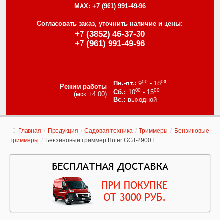
MAX:
+7 (961) 991-49-96
Согласовать заказ, уточнить наличие и цены:
+7 (3852) 46-37-30
+7 (961) 991-49-96
00
00
9
- 18
Режим работы
00
00
10
- 15
(мск +4:00)
выходной
Главная
/
Продукция
/
Садовая техника
/
Триммеры
/
Бензиновые
триммеры
/
Бензиновый триммер Huter GGT-2900T