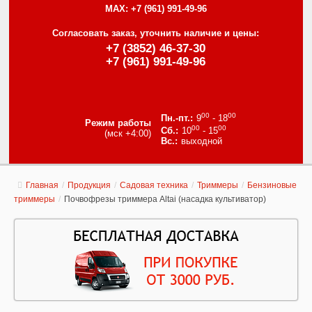
MAX:
+7 (961) 991-49-96
Согласовать заказ, уточнить наличие и цены:
+7 (3852) 46-37-30
+7 (961) 991-49-96
00
00
9
- 18
Режим работы
00
00
10
- 15
(мск +4:00)
выходной
Главная
/
Продукция
/
Садовая техника
/
Триммеры
/
Бензиновые
триммеры
/
Почвофрезы триммера Altai (насадка культиватор)