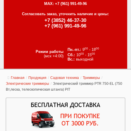
MAX:
+7 (961) 991-49-96
Согласовать заказ, уточнить наличие и цены:
+7 (3852) 46-37-30
+7 (961) 991-49-96
00
00
9
- 18
Режим работы
00
00
10
- 15
(мск +4:00)
выходной
Главная
/
Продукция
/
Садовая техника
/
Триммеры
/
Электрические триммеры
/
Электрический триммер PTR 750-EL (750
Вт,леска, телескопическая штанга) PIT