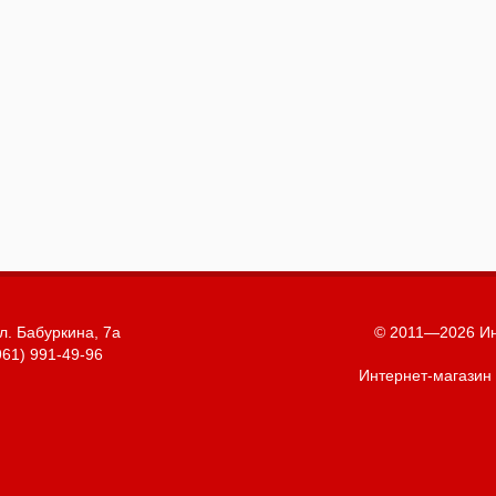
л. Бабуркина, 7а
© 2011—2026 Ин
961) 991-49-96
Интернет-магазин