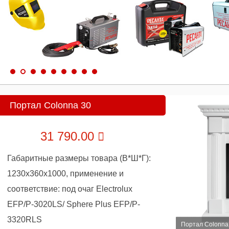
Портал Colonna 30
31 790.00
Габаритные размеры товара (В*Ш*Г):
1230х360х1000, применение и
соответствие: под очаг Electrolux
EFP/P-3020LS/ Sphere Plus EFP/P-
3320RLS
Портал Colonna