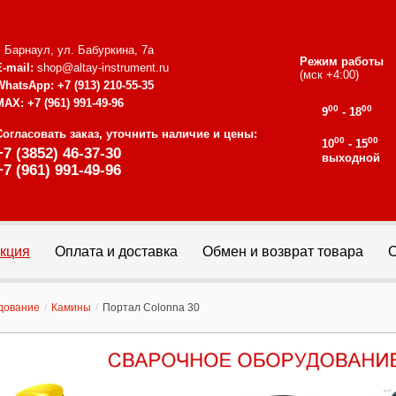
г. Барнаул, ул. Бабуркина, 7а
Режим работы
E-mail:
shop@altay-instrument.ru
(мск +4:00)
WhatsApp:
+7 (913) 210-55-35
MAX:
+7 (961) 991-49-96
00
00
9
- 18
Согласовать заказ, уточнить наличие и цены:
00
00
10
- 15
+7 (3852) 46-37-30
выходной
+7 (961) 991-49-96
кция
Оплата и доставка
Обмен и возврат товара
С
дование
/
Камины
/
Портал Colonna 30