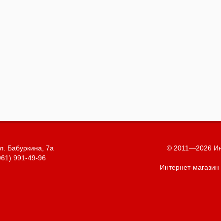
л. Бабуркина, 7а
© 2011—2026 Ин
961) 991-49-96
Интернет-магазин