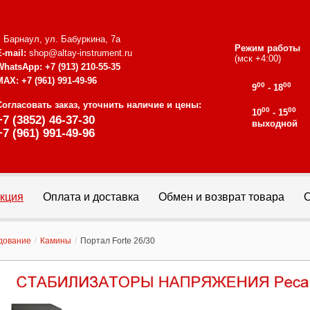
г. Барнаул, ул. Бабуркина, 7а
Режим работы
E-mail:
shop@altay-instrument.ru
(мск +4:00)
WhatsApp:
+7 (913) 210-55-35
MAX:
+7 (961) 991-49-96
00
00
9
- 18
Согласовать заказ, уточнить наличие и цены:
00
00
10
- 15
+7 (3852) 46-37-30
выходной
+7 (961) 991-49-96
кция
Оплата и доставка
Обмен и возврат товара
С
дование
/
Камины
/
Портал Forte 26/30