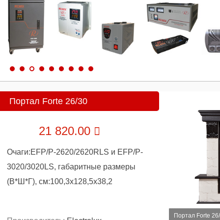
Портал Forte 26/30
21 820.00
Очаги:EFP/P-2620/2620RLS и EFP/P-
3020/3020LS, габаритные размеры
(В*Ш*Г), см:100,3x128,5x38,2
Портал Forte 26