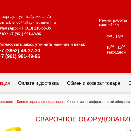
г. Барнаул, ул. Бабуркина, 7а
Режим работы
E-mail:
shop@altay-instrument.ru
(мск +4:00)
WhatsApp:
+7 (913) 210-55-35
MAX:
+7 (961) 991-49-96
00
00
9
- 18
Согласовать заказ, уточнить наличие и цены:
00
00
10
- 15
+7 (3852) 46-37-30
выходной
+7 (961) 991-49-96
кция
Оплата и доставка
Обмен и возврат товара
С
дование
/
Конвекторы инфракрасные
/
Конвективно-инфракрасный обогревате