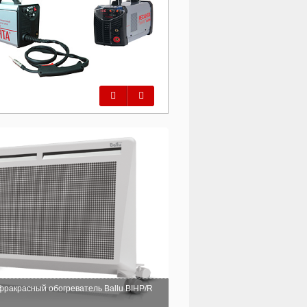
Предыдущий
Следующий
фракрасный обогреватель Ballu BIHP/R