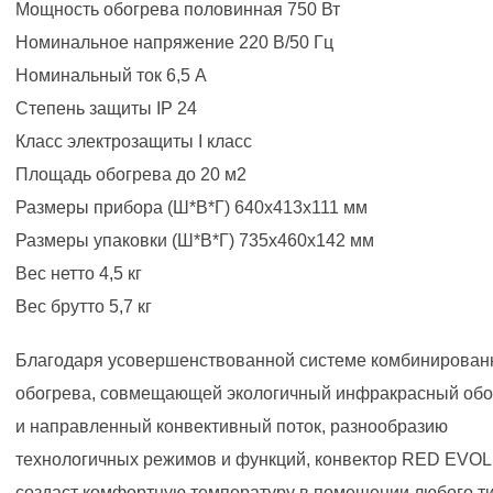
Мощность обогрева половинная 750 Вт
Номинальное напряжение 220 В/50 Гц
Номинальный ток 6,5 А
Степень защиты IP 24
Класс электрозащиты I класс
Площадь обогрева до 20 м2
Размеры прибора (Ш*В*Г) 640х413х111 мм
Размеры упаковки (Ш*В*Г) 735х460х142 мм
Вес нетто 4,5 кг
Вес брутто 5,7 кг
Благодаря усовершенствованной системе комбинирован
обогрева, совмещающей экологичный инфракрасный обо
и направленный конвективный поток, разнообразию
технологичных режимов и функций, конвектор RED EVO
создаст комфортную температуру в помещении любого ти