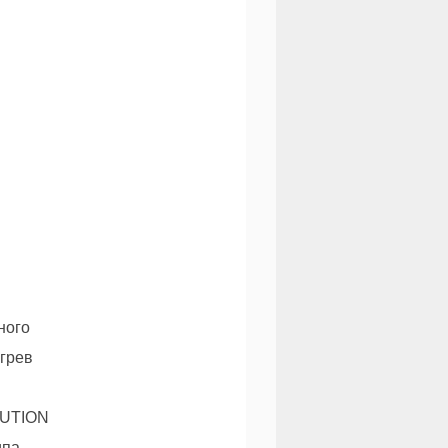
ного
грев
LUTION
па.