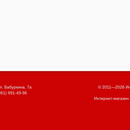
л. Бабуркина, 7а
© 2011—2026 Ин
961) 991-49-96
Интернет-магазин