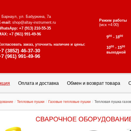
г. Барнаул, ул. Бабуркина, 7а
Режим работы
E-mail:
shop@altay-instrument.ru
(мск +4:00)
WhatsApp:
+7 (913) 210-55-35
MAX:
+7 (961) 991-49-96
00
00
9
- 18
Согласовать заказ, уточнить наличие и цены:
00
00
10
- 15
+7 (3852) 46-37-30
выходной
+7 (961) 991-49-96
кция
Оплата и доставка
Обмен и возврат товара
С
дование
/
Тепловые пушки
/
Газовые тепловые пушки
/
Тепловая пушка газов