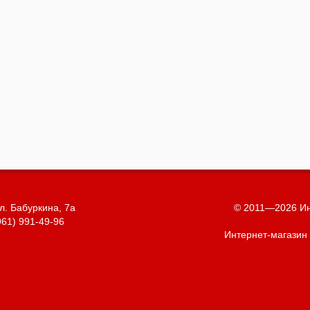
л. Бабуркина, 7а
© 2011—2026 Ин
961) 991-49-96
Интернет-магазин