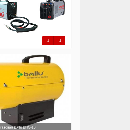
Предыдущий
Следующий
газовая Ballu BHG-10