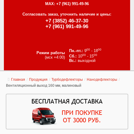
MAX:
+7 (961) 991-49-96
Согласовать заказ, уточнить наличие и цены:
+7 (3852) 46-37-30
+7 (961) 991-49-96
00
00
9
- 18
Режим работы
00
00
10
- 15
(мск +4:00)
выходной
Главная
/
Продукция
/
Турбодефлекторы
/
Нанодефлекторы
/
Вентиляционный выход 160 мм, малиновый