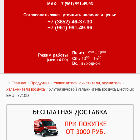
MAX:
+7 (961) 991-49-96
Согласовать заказ, уточнить наличие и цены:
+7 (3852) 46-37-30
+7 (961) 991-49-96
00
00
9
- 18
Режим работы
00
00
10
- 15
(мск +4:00)
выходной
Главная
/
Продукция
/
Увлажнители, очистители, осушители
/
Увлажнители воздуха
/
Ультразвуковой увлажнитель воздуха Electrolux
EHU - 3710D