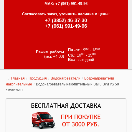
MAX:
+7 (961) 991-49-96
Согласовать заказ, уточнить наличие и цены:
+7 (3852) 46-37-30
+7 (961) 991-49-96
00
00
9
- 18
Режим работы
00
00
10
- 15
(мск +4:00)
выходной
Главная
/
Продукция
/
Водонагреватели
/
Водонагреватели
накопительные
/
Водонагреватель накопительный Ballu BWH/S 50
Smart WiFi