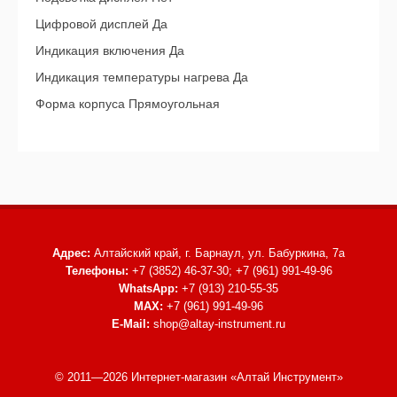
Цифровой дисплей Да
Индикация включения Да
Индикация температуры нагрева Да
Форма корпуса Прямоугольная
Адрес:
Алтайский край, г. Барнаул,
ул. Бабуркина, 7а
Телефоны:
+7 (3852) 46-37-30; +7 (961) 991-49-96
WhatsApp:
+7 (913) 210-55-35
MAX:
+7 (961) 991-49-96
E-Mail:
shop@altay-instrument.ru
© 2011—2026 Интернет-магазин «Алтай Инструмент»